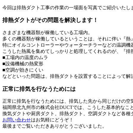
今回は排熱ダクト工事の作業の一場面を写真でご紹介いたし
排熱ダクトがその問題を解決します！
さまざまな機器類が稼働している工場内。
多くの機器類が稼働しているということは、それに伴い『熱
特にオイルコントローラーやウォーターチラーなどの温調機
こうした熱風を集めてしっかりと処理してくれるのが、『排
■工場内の温度のムラ
■設備機械の熱変形
■空調が効きにくい
などといった問題は、排熱ダクトを設置することによって解
正常に排気を行なうためには
正常に排気を行なうためには、排気した先から同じだけの空
福岡県北九州市の株式会社DUCTでは、こうした基本的な
換気ダクトや厨房ダクト、排熱ダクト、空調ダクトなど各種
お問い合わせ
はお気軽にどうぞ！
最後までご覧いただきありがとうございました。